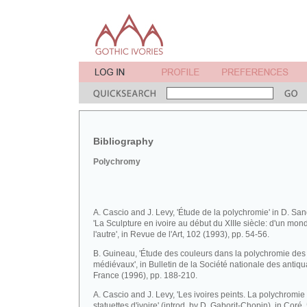
Bibliography
Polychromy
A. Cascio and J. Levy, 'Étude de la polychromie' in D. Sa
'La Sculpture en ivoire au début du XIIIe siècle: d'un mon
l'autre', in Revue de l'Art, 102 (1993), pp. 54-56.
B. Guineau, 'Étude des couleurs dans la polychromie des 
médiévaux', in Bulletin de la Société nationale des antiqu
France (1996), pp. 188-210.
A. Cascio and J. Levy, 'Les ivoires peints. La polychromie
statuettes d'ivoire' (introd. by D. Gaborit-Chopin), in Coré,