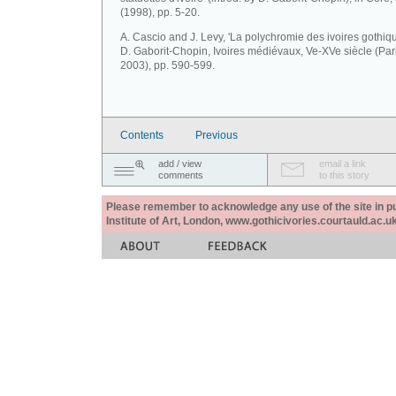
(1998), pp. 5-20.
A. Cascio and J. Levy, 'La polychromie des ivoires gothiqu
D. Gaborit-Chopin, Ivoires médiévaux, Ve-XVe siècle (Par
2003), pp. 590-599.
Contents
Previous
add / view
email a link
comments
to this story
Please remember to acknowledge any use of the site in pub
Institute of Art, London, www.gothicivories.courtauld.ac.uk