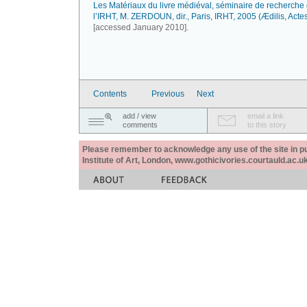
Les Matériaux du livre médiéval, séminaire de recherche
l’IRHT, M. ZERDOUN, dir., Paris, IRHT, 2005 (Ædilis, Actes
[accessed January 2010].
Contents
Previous
Next
add / view
email a link
comments
to this story
Please remember to acknowledge any use of the site in pub
Institute of Art, London, www.gothicivories.courtauld.ac.uk