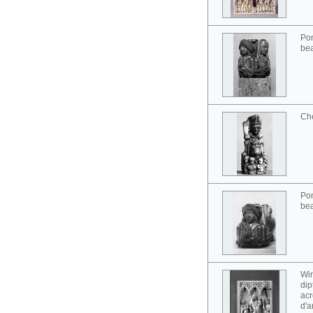
Pom
bea
Ch
Pom
bea
Win
dip
acr
d'a