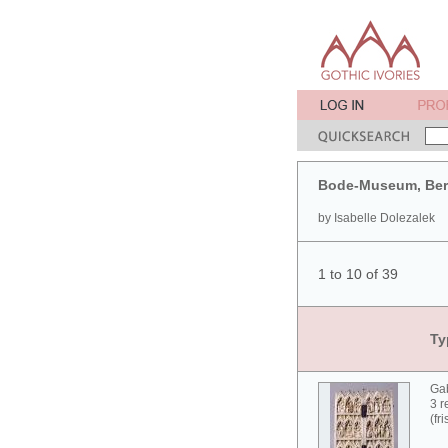
Bode-Museum, Ber
by Isabelle Dolezalek
1 to 10 of 39
Ty
Gab
3 r
(fr