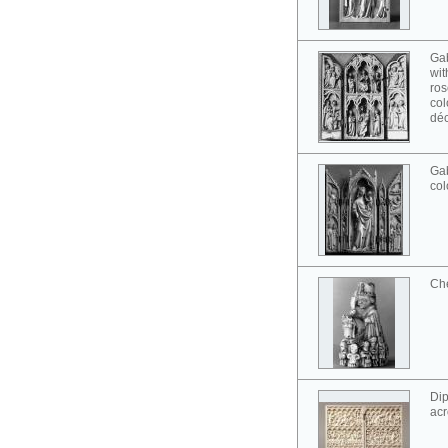
Gab
wit
ros
col
déc
Gab
col
Ch
Dip
acr