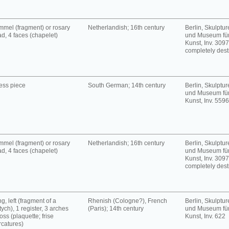
mel (fragment) or rosary
Netherlandish; 16th century
Berlin, Skulpt
d, 4 faces (chapelet)
und Museum für
Kunst, Inv. 3097
completely dest
ess piece
South German; 14th century
Berlin, Skulpt
und Museum für
Kunst, Inv. 5596
mel (fragment) or rosary
Netherlandish; 16th century
Berlin, Skulpt
d, 4 faces (chapelet)
und Museum für
Kunst, Inv. 3097
completely dest
g, left (fragment of a
Rhenish (Cologne?), French
Berlin, Skulpt
tych), 1 register, 3 arches
(Paris); 14th century
und Museum für
oss (plaquette; frise
Kunst, Inv. 622
rcatures)