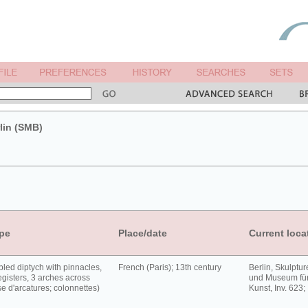
lin (SMB)
pe
Place/date
Current loca
led diptych with pinnacles,
French (Paris); 13th century
Berlin, Skulpt
egisters, 3 arches across
und Museum für
ise d'arcatures; colonnettes)
Kunst, Inv. 623;