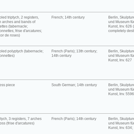
led triptych, 2 registers,
French; 14th century
Berlin, Skulpt
h arches and bands of
und Museum für
ettes (tabernacle;
Kunst, Inv. 626 
onnettes; frise d'arcatures;
completely dest
or de roses)
led polyptych (tabernacle;
French (Paris); 13th century;
Berlin, Skulpt
onnettes)
14th century
und Museum für
Kunst, Inv. 627
ess piece
South German; 14th century
Berlin, Skulpt
und Museum für
Kunst, Inv. 5596
tych, 3 registers, 7 arches
French (Paris); 14th century
Berlin, Skulpt
oss (frise d'arcatures)
und Museum für
Kunst, Inv. 634;