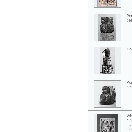
Pom
bea
Ch
Pom
bea
Win
dip
acr
d'a