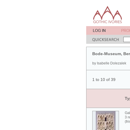
Bode-Museum, Ber
by Isabelle Dolezalek
1 to 10 of 39
Ty
Gab
3 r
(fr