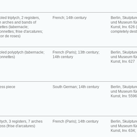
led triptych, 2 registers,
French; 14th century
Berlin, Skulpt
h arches and bands of
und Museum für
ettes (tabernacle;
Kunst, Inv. 626 
onnettes; frise d'arcatures;
completely dest
or de roses)
led polyptych (tabernacle;
French (Paris); 13th century;
Berlin, Skulpt
onnettes)
14th century
und Museum für
Kunst, Inv. 627
ess piece
South German; 14th century
Berlin, Skulpt
und Museum für
Kunst, Inv. 5596
tych, 3 registers, 7 arches
French (Paris); 14th century
Berlin, Skulpt
oss (frise d'arcatures)
und Museum für
Kunst, Inv. 634;