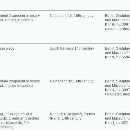
mel (fragment) or rosary
Netherlandish; 16th century
Berlin, Skulpt
d, 4 faces (chapelet)
und Museum für
Kunst, Inv. 3097
completely dest
ess piece
South German; 14th century
Berlin, Skulpt
und Museum für
Kunst, Inv. 5596
mel (fragment) or rosary
Netherlandish; 16th century
Berlin, Skulpt
d, 4 faces (chapelet)
und Museum für
Kunst, Inv. 3097
completely dest
g, left (fragment of a
Rhenish (Cologne?), French
Berlin, Skulpt
tych), 1 register, 3 arches
(Paris); 14th century
und Museum für
oss (plaquette; frise
Kunst, Inv. 622
rcatures)