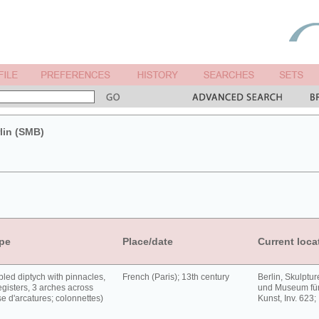
lin (SMB)
pe
Place/date
Current loca
led diptych with pinnacles,
French (Paris); 13th century
Berlin, Skulpt
egisters, 3 arches across
und Museum für
ise d'arcatures; colonnettes)
Kunst, Inv. 623;