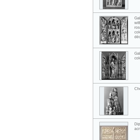
Gab
wit
ros
col
déc
Gab
col
Ch
Dip
acr