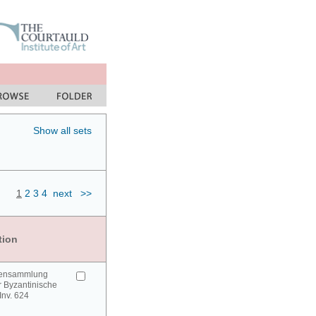
Show all sets
1
2
3
4
next
>>
tion
urensammlung
 Byzantinische
 Inv. 624