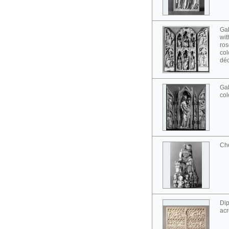
Gab
wit
ros
col
déc
Gab
col
Ch
Dip
acr