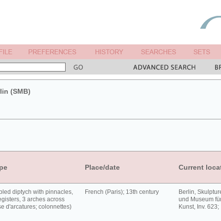
lin (SMB)
pe
Place/date
Current loca
led diptych with pinnacles,
French (Paris); 13th century
Berlin, Skulpt
egisters, 3 arches across
und Museum für
ise d'arcatures; colonnettes)
Kunst, Inv. 623;