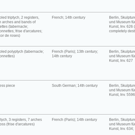
led triptych, 2 registers,
French; 14th century
Berlin, Skulpt
h arches and bands of
und Museum für
ettes (tabernacle;
Kunst, Inv. 626 
onnettes; frise d'arcatures;
completely dest
or de roses)
led polyptych (tabernacle;
French (Paris); 13th century;
Berlin, Skulpt
onnettes)
14th century
und Museum für
Kunst, Inv. 627
ess piece
South German; 14th century
Berlin, Skulpt
und Museum für
Kunst, Inv. 5596
tych, 3 registers, 7 arches
French (Paris); 14th century
Berlin, Skulpt
oss (frise d'arcatures)
und Museum für
Kunst, Inv. 634;