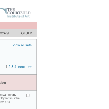
Show all sets
1
2
3
4
next
>>
tion
urensammlung
 Byzantinische
 Inv. 624