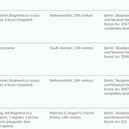
mel (fragment) or rosary
Netherlandish; 16th century
Berlin, Skulpt
d, 4 faces (chapelet)
und Museum für
Kunst, Inv. 3097
completely dest
ess piece
South German; 14th century
Berlin, Skulpt
und Museum für
Kunst, Inv. 5596
mel (fragment) or rosary
Netherlandish; 16th century
Berlin, Skulpt
d, 4 faces (chapelet)
und Museum für
Kunst, Inv. 3097
completely dest
g, left (fragment of a
Rhenish (Cologne?), French
Berlin, Skulpt
tych), 1 register, 3 arches
(Paris); 14th century
und Museum für
oss (plaquette; frise
Kunst, Inv. 622
rcatures)