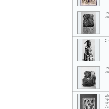
Pom
bea
Ch
Pom
bea
Win
dip
acr
d'a