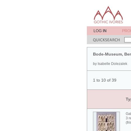
Bode-Museum, Ber
by Isabelle Dolezalek
1 to 10 of 39
Ty
Gab
3 r
(fr